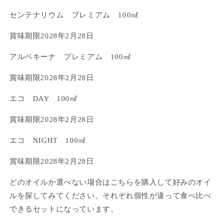
が
が
センテナリウム プレミアム 100㎖
違
違
う
う
賞味期限2028年2月28日
ア
ア
ソ
ソ
アルベキーナ プレミアム 100㎖
ー
ー
賞味期限2028年2月28日
ト
ト
セ
セ
エコ DAY 100㎖
ッ
ッ
ト
ト
賞味期限2028年2月28日
好
好
み
み
エコ NIGHT 100㎖
の
の
賞味期限2028年2月28日
オ
オ
リ
リ
どのオイルか選べない場合はこちらを購入して好みのオイ
ー
ー
ルを探してみてください。それぞれ個性が違って食べ比べ
ブ
ブ
できるセットになっています。
オ
オ