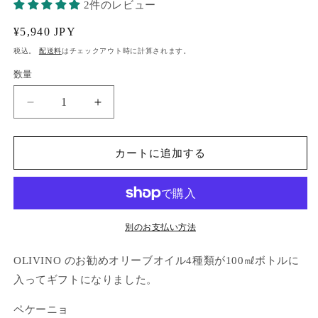
2件のレビュー
通
¥5,940 JPY
常
税込。
配送料
はチェックアウト時に計算されます。
価
数量
数
格
量
◆
◆
ギ
ギ
フ
フ
カートに追加する
ト
ト
◆
◆
品
品
種
種
に
に
別のお支払い方法
よ
よ
OLIVINO のお勧めオリーブオイル4種類が100㎖ボトルに
っ
っ
て
て
入ってギフトになりました。
風
風
ペケーニョ
味
味