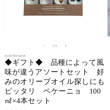
モ
ー
の
1
/
3
ダ
ル
で
OLIVINOJAPAN
◆ギフト◆ 品種によって風
メ
デ
ィ
味が違うアソートセット 好
ア
(1)
(2
みのオリーブオイル探しにも
を
開
ピッタリ ペケーニョ 100
く
㎖×4本セット