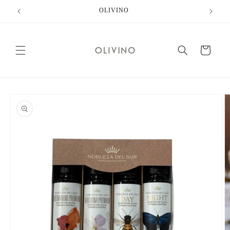
コンテ
OLIVINO
ンツに
進む
カ
ー
ト
商品情
報にス
キップ