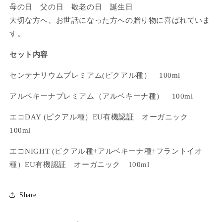
イ
イ
母の日 父の日 敬老の日 誕生日
ル
ル
大切な方へ、お世話になった方への贈り物に喜ばれていま
探
探
す。
し
し
に
に
セット内容
も
も
ピ
ピ
センテナリウムプレミアム(ピクアル種）
100ml
ッ
ッ
タ
タ
アルベキーナプレミアム（アルベキーナ種）
100ml
リ
リ
エコDAY (ピクアル種）EU有機認証 オーガニック
ペ
ペ
100ml
ケ
ケ
ー
ー
エコNIGHT (ピクアル種+アルベキーナ種+フラントイオ
ニ
ニ
種）EU有機認証 オーガニック 100ml
ョ
ョ
100
100
㎖
㎖
Share
×4
×4
本
本