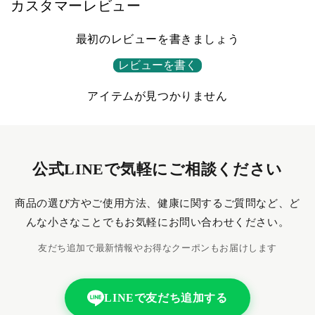
セ
セ
カスタマーレビュー
ッ
ッ
ト
ト
最初のレビューを書きましょう
の
の
レビューを書く
数
数
量
量
アイテムが見つかりません
を
を
減
増
ら
や
す
す
公式LINEで気軽にご相談ください
商品の選び方やご使用方法、健康に関するご質問など、ど
んな小さなことでもお気軽にお問い合わせください。
友だち追加で最新情報やお得なクーポンもお届けします
LINEで友だち追加する